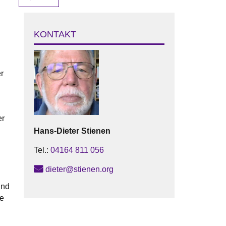
KONTAKT
r
er
Hans-Dieter
Stienen
Tel.:
04164 811 056
dieter@stienen.org
und
he