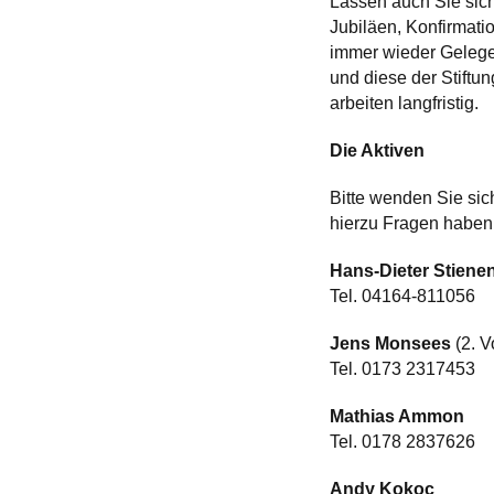
Lassen auch Sie sich
Jubiläen, Konfirmati
immer wieder Gelege
und diese der Stiftu
arbeiten langfristig.
Die Aktiven
Bitte wenden Sie sic
hierzu Fragen haben.
Hans-Dieter Stiene
Tel. 04164-811056
Jens Monsees
(2. V
Tel. 0173 2317453
Mathias Ammon
Tel. 0178 2837626
Andy Kokoc