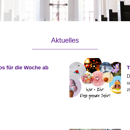
Aktuelles
os für die Woche ab
T
D
u
z