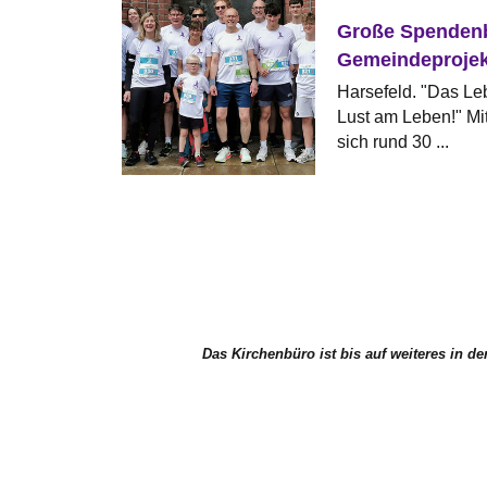
Große Spendenbe
Gemeindeprojek
Diakon:innen un
Harsefeld. "Das Lebe
Kinder
Lust am Leben!" M
sich rund 30 ...
Das Kirchenbüro ist bis auf weiteres in d