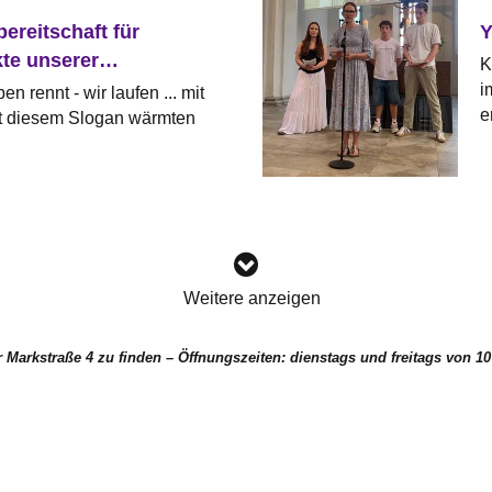
reitschaft für
Y
te unserer
K
d für ukrainische
i
n rennt - wir laufen ... mit
e
it diesem Slogan wärmten
Weitere anzeigen
er Markstraße 4 zu finden – Öffnungszeiten: dienstags und freitags von 1