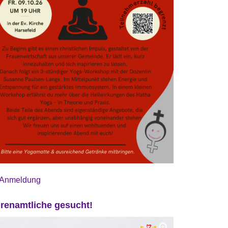
Anmeldung
renamtliche gesucht!